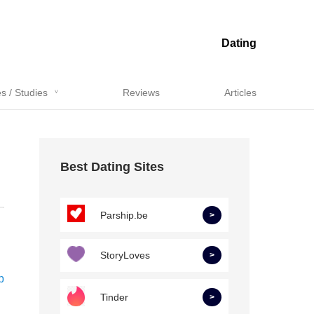
Dating
s / Studies
Reviews
Articles
Best Dating Sites
Parship.be
>
StoryLoves
>
p
Tinder
>